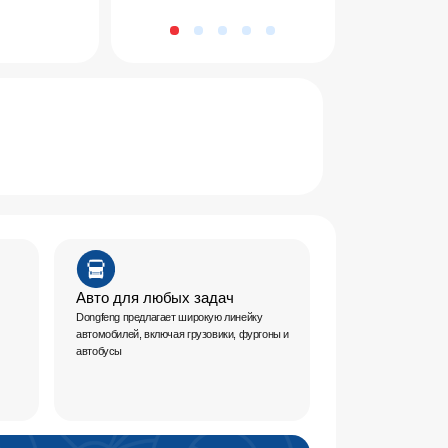
о
о для любых задач
eng предлагает широкую линейку
билей, включая грузовики, фургоны и
усы