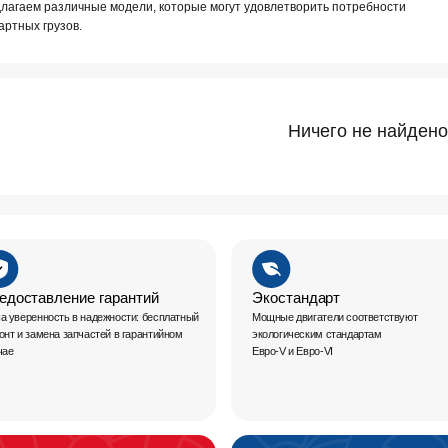
Ничего не найден
ление гарантий
Экостандарт
Авт
сть в надежности: бесплатный
Мощные двигатели соответствуют
Dongf
а запчастей в гарантийном
экологическим стандартам
автомо
Евро-V и Евро-VI
автоб
Покупка автомобиля в
кредит и лизинг
Подробнее