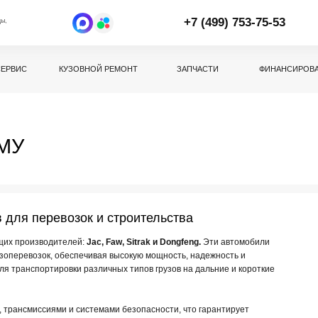
+7 (499) 753-75-53
Заказать звоно
КУЗОВНОЙ РЕМОНТ
ЗАПЧАСТИ
ФИНАНСИРОВАНИЕ
КОН
еревозок и строительства
зводителей:
Jac, Faw, Sitrak и Dongfeng.
Эти автомобили
зок, обеспечивая высокую мощность, надежность и
ортировки различных типов грузов на дальние и короткие
сиями и системами безопасности, что гарантирует
азличные модели, которые могут удовлетворить потребности
узов.