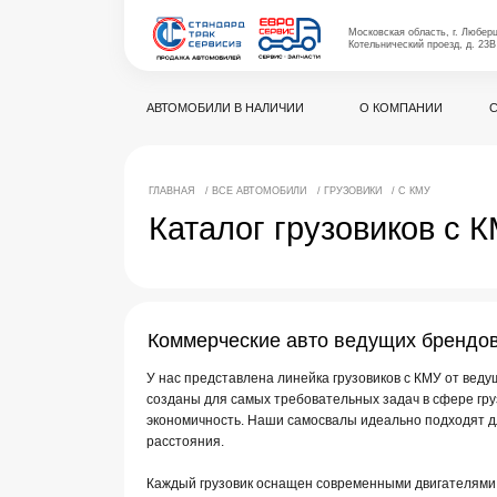
Московская область, г. Люберцы,
Котельнический проезд, д. 23В
АВТОМОБИЛИ В НАЛИЧИИ
О КОМПАНИИ
СЕРВИС
ГЛАВНАЯ
/ ВСЕ АВТОМОБИЛИ
/ ГРУЗОВИКИ
/ С КМУ
Каталог грузовиков с КМУ
Коммерческие авто ведущих брендов для п
У нас представлена линейка грузовиков с КМУ от ведущих прои
созданы для самых требовательных задач в сфере грузоперево
экономичность. Наши самосвалы идеально подходят для трансп
расстояния.
Каждый грузовик оснащен современными двигателями, трансмис
долговечность и комфорт
работы на дороге. Мы предлагаем р
вашего бизнеса, будь то перевозки тяжелых или стандартных гр