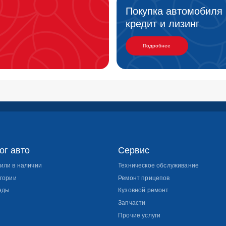
о
Сервис
Кон
личии
Техническое обслуживание
Ремонт прицепов
Отдел 
Кузовной ремонт
Сервис
Запчасти
+7 (
Прочие услуги
Заказа
Москов
Котель