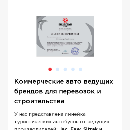
Коммерческие авто ведущих
брендов для перевозок и
строительства
У нас представлена линейка
туристических автобусов от ведущих
производителей:
Jac, Faw, Sitrak и
Dongfeng.
Эти автомобили созданы
для самых требовательных задач в
сфере грузоперевозок, обеспечивая
высокую мощность, надежность и
экономичность. Наши самосвалы
идеально подходят для
транспортировки различных типов
грузов на дальние и короткие
расстояния.
Каждый автомобиль оснащен
современными двигателями,
трансмиссиями и системами