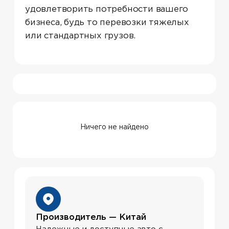
Предоставление гарантий
Ваша уверенность в надежности:
бесплатный ремонт и замена
запчастей в гарантийном случае
Экостандарт
Ничего не найдено
Мощные двигатели соответствуют
экологическим стандартам
Евро-V и Евро-VI
Авто для любых задач
Dongfeng предлагает широкую
линейку автомобилей, включая