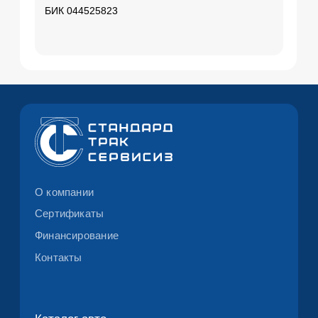
Все бренды
Сервис
Техническое обслуживание
Ремонт прицепов
Кузовной ремонт
Запчасти
Прочие услуги
Контакты
Отдел продаж ПН-ВС 9:00 — 18:00
Сервис ПН-ВС 8:00 — 21:00
+7 (499) 753-75-53
Заказать обратный звонок
Московская область, г. Люберцы, Котельнический
проезд, д. 23В