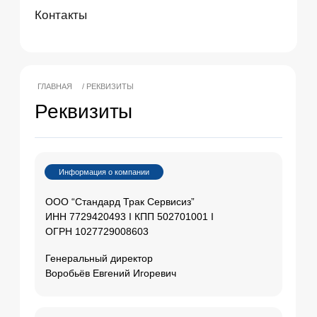
Информация о компании
ООО “Стандард Трак Сервисиз”
ИНН 7729420493 I КПП 502701001 I
ОГРН 1027729008603
Генеральный директор
Воробьёв Евгений Игоревич
Юридический адрес
140000, Московская область, г. Люберцы,
Котельнический проезд, д.23В, офис 9
Фактический адрес
140000, Московская область, г. Люберцы,
Котельнический проезд, д.23В, офис 9
Банковские реквизиты
Филиал «Корпоративный» ПАО
«Совкомбанк»
Расчетный счет в рублях