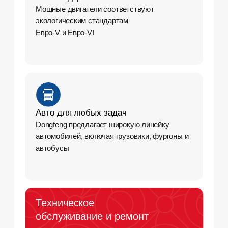
Популярные модели JAC
(ДЖАК) в наличии
🚚 Среднетоннажные и тяжёлые шасси
JAC N90
— манёвренный городской грузовик с
грузоподъёмностью около 3 тонн. Оснащён
дизелем Cummins ISF 2.8, подходит под
фургоны, рефрижераторы, промтоварные
надстройки.
JAC N120
— универсальное шасси с полезной
нагрузкой до 7,7 тонн. Двигатель Cummins ISF
3.8, коробка 6-ступенчатая. Отличный выбор
для коммерческих перевозок в городе и на
трассе.
JAC N200
— шасси грузоподъёмностью до 12
тонн. Двигатель Weichai 240 л.с., прочная
рама, усиленная подвеска. Прекрасно
справляется с надстройками — борт, КМУ,
манипулятор.
JAC N350
— тяжёлый грузовик с двигателем
Weichai WP10, мощностью 343 л.с. Прямой
конкурент HOWO и Shacman 6×4, но с более