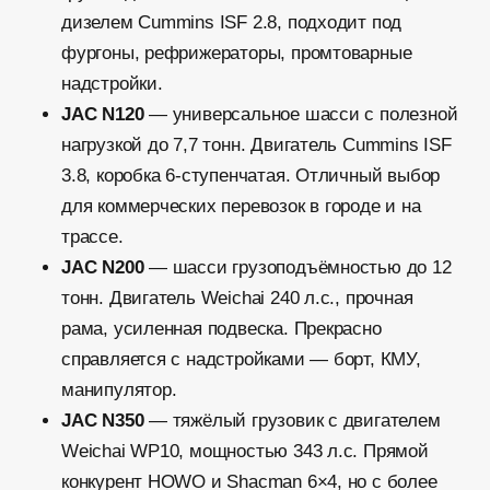
другие разделы каталога:
🔹 Грузовики – среднетоннажные и тяжелые
модели для любых задач
🔹 Самосвалы – строительная техника с высокой
грузоподъемностью
🔹 Седельные тягачи – техника для
магистральных и междугородних перевозок
🔹 Легкие коммерческие авто – фургоны,
микроавтобусы и грузопассажирские модели
📞 Не уверены в выборе? Свяжитесь с нами, и мы
подберем решение под ваш бизнес!
Как купить Джак?
Выберите подходящую модель, оставьте заявку
на консультацию или позвоните нам. Наши
специалисты помогут с оформлением покупки,
доставкой и подключением сервисного контракта.
📞
Свяжитесь с нами и получите лучшее
предложение на седельные тягачи!
🚛
Также рекомендуем
🔹
Среднетоннажные грузовики