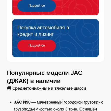
комфортной кабиной и лучшей обзорностью.
🚛 Магистральный тягач
JAC K7
— современный седельный тягач с
колёсной формулой 4×2. Оснащён двигателем
Weichai 460 л.с., кабиной повышенного
комфорта и автоматизированной КПП FAST.
Конкурирует с Volvo FH и Mercedes Actros,
выигрывая по цене и простоте обслуживания.
Преимущества техники JAC
✅ Двигатели
Cummins и Weichai
— надёжные,
тяговитые, экономичные
✅
Большой выбор
– от 1 до 18 тонн, самосвалы,
шасси, фургоны
✅
Адаптация к России
– крепкие рамы,
энергоемкая подвеска
✅
Запчасти на складе
– наличие оригинальных
деталей
✅
Сервис и гарантия
– обслуживание в
авторизованном центре
💡 Рекомендуем посмотреть