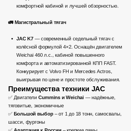
🔹
Тяжёлые грузовики
🔹
Седельные тягачи
🔹
Сервис JAC