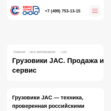
+7 (499) 753-13-15
ГЛАВНАЯ
/ ВСЕ АВТОМОБИЛИ
/ JAC
Грузовики JAC. Продажа и
сервис
Грузовики JAC — техника,
проверенная российскими
дорогами
JAC Motors (ДЖАК)
— один из крупнейших
производителей коммерческой техники в
Китае. С 1964 года компания выпускает
грузовики, которые успешно работают в
130+ странах. Сегодня JAC предлагает