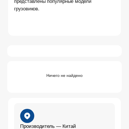
Производитель — Китай
Надежные и доступные авто с качественной
сборкой и выгодным соотношением цены и
качества
Предоставление гарантий
Ваша уверенность в надежности:
бесплатный ремонт и замена запчастей в
Ничего не найдено
гарантийном случае
Экостандарт
Мощные двигатели соответствуют
экологическим стандартам
Евро-V и Евро-VI