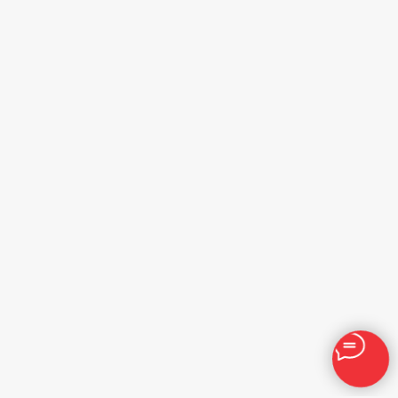
Техническое обслуживание
Ремонт прицепов
Кузовной ремонт
Запчасти
Прочие услуги
Контакты
Отдел продаж ПН-ВС 9:00 — 18:00
Сервис ПН-ВС 8:00 — 21:00
+7 (499) 753-75-53
Заказать обратный звонок
Московская область, г. Люберцы, Котельнический
проезд, д. 23В
Напишите нам в МАХ